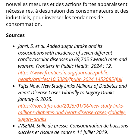
nouvelles mesures et des actions fortes apparaissent
nécessaires, à destination des consommateurs et des
industriels, pour inverser les tendances de
consommation.
Sources
Janzi, S. et al. Added sugar intake and its
associations with incidence of seven different
cardiovascular diseases in 69,705 Swedish men and
women. Frontiers in Public Health. 2024 ; 12.
https://www.frontiersin.org/journals/public-
health/articles/10.3389/fpubh.2024.1452085/full
Tufts Now. New Study Links Millions of Diabetes and
Heart Disease Cases Globally to Sugary Drinks.
January 6, 2025.
https://now.tufts.edu/2025/01/06/new-study-links-
millions-diabetes-and-heart-disease-cases-globally-
sugary-drinks
INSERM. Salle de presse. Consommation de boissons
sucrées et risque de cancer. 11 juillet 2019.