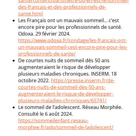
sante/content/barometre-ou-en-est-le-sommeil-
des-francais-et-des-professionnels-de-
sante.html
Les Français ont un mauvais sommeil… c’est
encore pire pour les professionnels de santé.
Odoxa. 29 février 2024.
https://www.odoxa.fr/sondage/les-francais-ont-
un-mauvais-sommeil-cest-encore-pire-pour-les-
professionnels-de-sante/
De courtes nuits de sommeil dès 50 ans
augmenteraient le risque de développer
plusieurs maladies chroniques. INSERM. 18
octobre 2022.
https://presse.inserm.fr/de-
courtes-nuits-de-sommeil-des-50-ans-
augmenteraient-le-risque-de-developper-
plusieurs-maladies-chroniques/65741/
Le sommeil de l’adolescent. Réseau Morphée.
Consulté le 6 août 2024.
https://sommeilenfant.reseau-
morphee.fr/ado/sommeil-de-ladolescent/